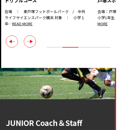
戸塚スポーツセ
ドリブルコース
会場：戸塚スポー
会場 ： 東戸塚フットボールパーク / 中外
小学1年生・小学2年
ライフサイエンスパーク横浜 対象 ： 小学１
MORE
年…
READ MORE
JUNIOR Coach＆Staff