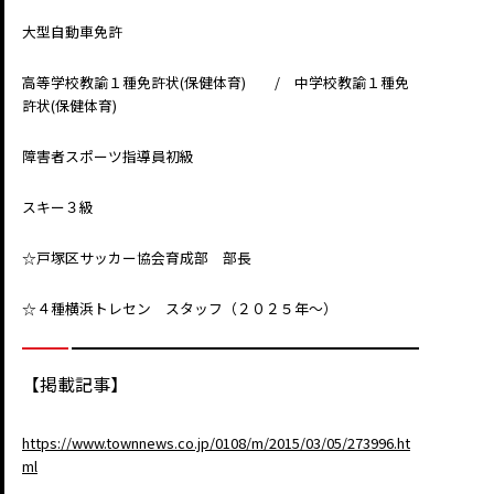
大型自動車免許
高等学校教諭１種免許状(保健体育) / 中学校教諭１種免
許状(保健体育)
障害者スポーツ指導員初級
スキー３級
☆戸塚区サッカー協会育成部 部長
☆４種横浜トレセン スタッフ（２０２５年～）
【掲載記事】
https://www.townnews.co.jp/0108/m/2015/03/05/273996.ht
ml