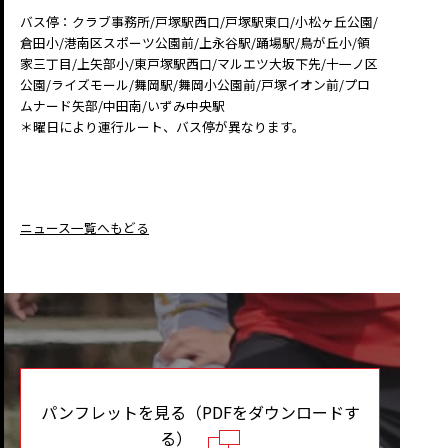
バス停：クラブ事務所/戸塚駅西口/戸塚駅東口/小松ヶ丘公園/
倉田小/港南区スポーツ公園前/上永谷駅/踊場駅/鳥が丘小/領
家三丁目/上矢部小/東戸塚駅西口/マルエツ大坂下先/十一ノ区
公園/ライズモール/舞岡駅/舞岡小公園前/戸塚イオン前/プロ
ムナード矢部/中田南/いずみ中央駅
＊曜日により運行ルート、バス停が異なります。
ニュース一覧へもどる
パンフレットを見る（PDFをダウンロードす
る）