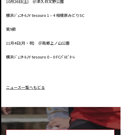
10月26日(土) ＠津久井又野公園
横浜ｼﾞｭﾆｵｰﾙJY tesouro 1 – 4 相模原みどりSC
第9節
11月4日(月・祝) ＠南郷上ノ山公園
横浜ｼﾞｭﾆｵｰﾙJY tesouro 0 – 0 FCﾊﾟﾙﾋﾟﾀｰﾚ
ニュース一覧へもどる